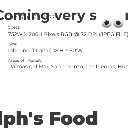
Coming very s 
18.225118 -65.915775
Specs:
752W X 208H Pixels RGB @ 72 DPI (JPEG FILE
Size:
Inbound (Digital) 18'H x 60'W
Areas of interest:
Palmas del Mar, San Lorenzo, Las Piedras, H
lph's Food