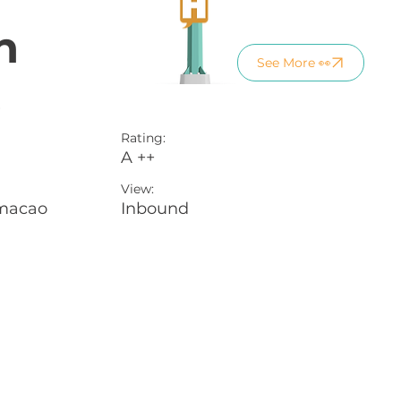
n
See More 👀
)
Rating:
A ++
View:
Inbound
umacao