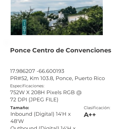
Ponce Centro de Convenciones
17.986207 -66.600193
PR#52, Km 103.8, Ponce, Puerto Rico
Especificaciones:
752W X 208H Pixels RGB @
72 DPI (JPEG FILE)
Tamaño:
Clasificación:
A++
Inbound (Digital) 14'H x
48'W
Outbound (Digital) 14'H x