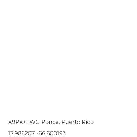
X9PX+FWG Ponce, Puerto Rico
17.986207 -66.600193