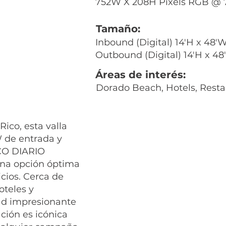
752W X 208H Pixels RGB @ 7
Tamaño:
Inbound (Digital) 14'H x 48'
Outbound (Digital) 14'H x 4
Áreas de interés:
Dorado Beach, Hotels, Resta
ico, esta valla
W de entrada y
CO DIARIO
una opción óptima
cios. Cerca de
teles y
dad impresionante
ación es icónica