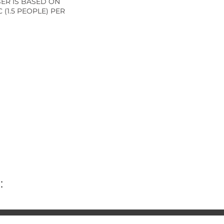
ER IS BASED ON
 (1.5 PEOPLE) PER
: