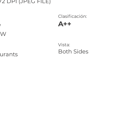
2 DPI (JPEG FILE)
Clasificación:
A++
W
8'W
Vista:
Both Sides
urants