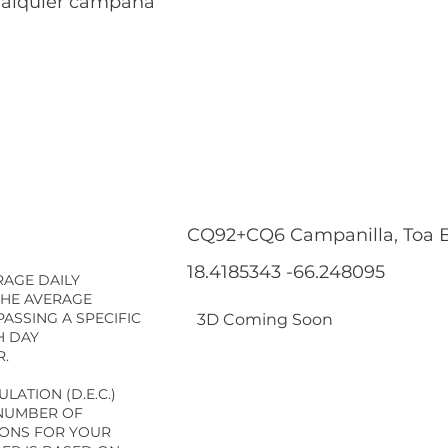
cualquier campaña
CQ92+CQ6 Campanilla, Toa B
18.4185343 -66.248095
RAGE DAILY
THE AVERAGE
ASSING A SPECIFIC
3D Coming Soon
H DAY
R.
ULATION (D.E.C.)
 NUMBER OF
IONS FOR YOUR